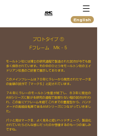
English
プロトタイプ ①
​Fフレーム Mk - 5
モールトン社には博士の研究過程で製造された試作が今でも数
多く保存されています。
その中のひとつを
モールトン社のエイ
ドリアン社長のご好意で展示しております。
このメインフレームは７０年にラレーから発売されたマークⅢ
の後継の試作で「マーク５」と記されています。
７４年にラレーのモールトン生産が終了し、８３年に現在の
AMシリーズに繋がる研究の過程で数限りない程の試作が行わ
れ、この後にYフレームを経てこれまでの量産型から、ハンド
メードの高級自転車であるAMシリーズにつながっていきまし
た。
​パッと見はマークⅢ、よく見ると短いヘッドチューブ。製品化
されていたらどんな感じだったのか想像するのも一つの楽しみ
ですね。