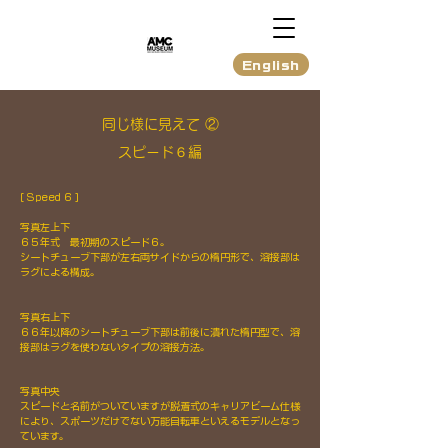
English
同じ様に見えて ②
スピード６編
[ Speed 6 ]
写真左上下
６５年式 最初期のスピード６。
シートチューブ下部が左右両サイドからの楕円形で、溶接部は
ラグによる構成。
写真右上下
６６年以降のシートチューブ下部は前後に潰れた楕円型で、溶
接部はラグを使わないタイプの溶接方法。
写真中央
​スピードと名前がついていますが脱着式のキャリアビーム仕様
により、スポーツだけでない万能自転車といえるモデルとなっ
ています。