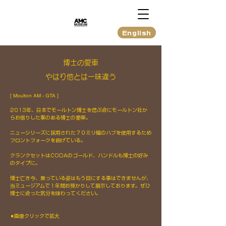
English
博士の愛車
やはり他とは一味違う
[ Moulton AM - GTA ]
2013年、日本でモールトン博士を偲ぶ会にモールトン社か
らお借りした事のある博士の愛車。
ニューシリーズに採用された７０ミリ幅のハブを使用するため
フロントフォークを曲げている。
クランクセットはCODAのゴールド、ハンドルも博士の好み
のタイプに。
博士亡き今、乗っている姿はもう目にする事はできませんが、
当ミュージアムで１年間お預かりして展示しております。
ぜひ
博士に会った気分を味わってください。
​⚫︎画像クリックで拡大