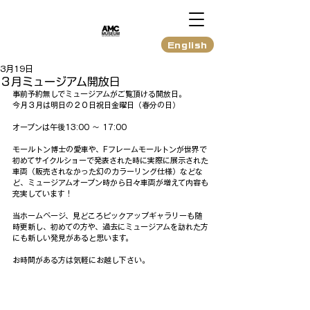
English
3月19日
３月ミュージアム開放日
事前予約無しでミュージアムがご覧頂ける開放日。
今月３月は明日の２０日祝日金曜日（春分の日）
オープンは午後13:00 〜 17:00
モールトン博士の愛車や、Fフレームモールトンが世界で
初めてサイクルショーで発表された時に実際に展示された
車両（販売されなかった幻のカラーリング仕様）などな
ど、ミュージアムオープン時から日々車両が増えて内容も
充実しています！
当ホームページ、見どころピックアップギャラリーも随
時更新し、初めての方や、過去にミュージアムを訪れた方
にも新しい発見があると思います。
お時間がある方は気軽にお越し下さい。