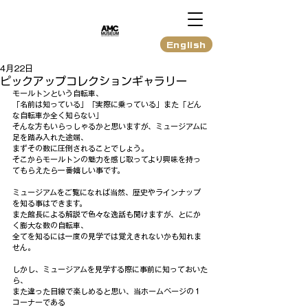
English
4月22日
ピックアップコレクションギャラリー
モールトンという自転車、
「名前は知っている」「実際に乗っている」また「どん
な自転車か全く知らない」
そんな方もいらっしゃるかと思いますが、ミュージアムに
足を踏み入れた途端、
まずその数に圧倒されることでしょう。
そこからモールトンの魅力を感じ取ってより興味を持っ
てもらえたら一番嬉しい事です。
ミュージアムをご覧になれば当然、歴史やラインナップ
を知る事はできます。
また館長による解説で色々な逸話も聞けますが、とにか
く膨大な数の自転車、
全てを知るには一度の見学では覚えきれないかも知れま
せん。
しかし、ミュージアムを見学する際に事前に知っておいた
ら、
また違った目線で楽しめると思い、当ホームページの１
コーナーである